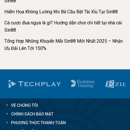
Sin88
Hiểm Họa Không Lường Khi Bẻ Cầu Bệt Tài Xỉu Tại Sin88
Cá cược đua ngựa là gì? Hướng dẫn chơi chi tiết tại nhà cái
Sin88
Tổng Hợp Những Khuyến Mãi Sin88 Mới Nhất 2025 – Nhận
Ưu Đãi Lên Tới 150%
VỀ CHÚNG TÔI
CHÍNH SÁCH BẢO MẬT
PHƯƠNG THỨC THANH TOÁN