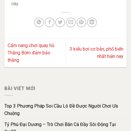
này.
Cẩm nang chơi quay hũ
3 kiểu bơi cơ bản, phổ biến
Thằng Bờm đảm bảo
nhất hiện nay
thắng
BÀI VIẾT MỚI
Top 3 Phương Pháp Soi Cầu Lô Đề Được Người Chơi Ưa
Chuộng
Tỷ Phú Đại Dương – Trò Chơi Bắn Cá Đầy Sôi Động Tại