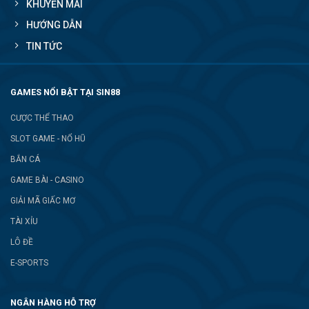
KHUYẾN MÃI
HƯỚNG DẪN
TIN TỨC
GAMES NỔI BẬT TẠI SIN88
CƯỢC THỂ THAO
SLOT GAME - NỔ HŨ
BẮN CÁ
GAME BÀI - CASINO
GIẢI MÃ GIẤC MƠ
TÀI XỈU
LÔ ĐỀ
E-SPORTS
NGÂN HÀNG HỖ TRỢ