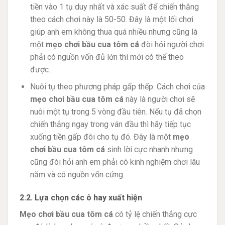
tiền vào 1 tụ duy nhất và xác suất để chiến thắng
theo cách chơi này là 50-50. Đây là một lối chơi
giúp anh em không thua quá nhiều nhưng cũng là
một
mẹo chơi bầu cua tôm cá
đòi hỏi người chơi
phải có nguồn vốn đủ lớn thì mới có thể theo
được.
Nuôi tụ theo phương pháp gấp thếp: Cách chơi của
mẹo chơi bầu cua tôm cá
này là người chơi sẽ
nuôi một tụ trong 5 vòng đầu tiên. Nếu tụ đã chọn
chiến thắng ngay trong ván đầu thì hãy tiếp tục
xuống tiền gấp đôi cho tụ đó. Đây là một
mẹo
chơi bầu cua tôm cá
sinh lời cực nhanh nhưng
cũng đòi hỏi anh em phải có kinh nghiệm chơi lâu
năm và có nguồn vốn cứng.
2.2. Lựa chọn các ô hay xuất hiện
Mẹo chơi bầu cua tôm cá
có tỷ lệ chiến thắng cực