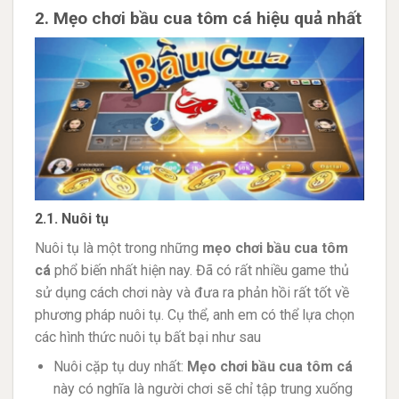
2. Mẹo chơi bầu cua tôm cá hiệu quả nhất
2.1. Nuôi tụ
Nuôi tụ là một trong những
mẹo chơi bầu cua tôm
cá
phổ biến nhất hiện nay. Đã có rất nhiều game thủ
sử dụng cách chơi này và đưa ra phản hồi rất tốt về
phương pháp nuôi tụ. Cụ thể, anh em có thể lựa chọn
các hình thức nuôi tụ bất bại như sau
Nuôi cặp tụ duy nhất:
Mẹo chơi bầu cua tôm cá
này có nghĩa là người chơi sẽ chỉ tập trung xuống