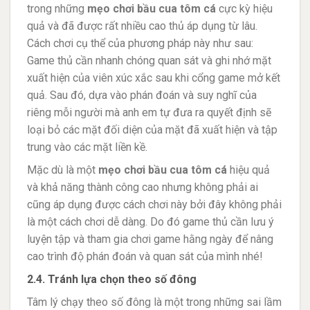
trong những
mẹo chơi bầu cua tôm cá
cực kỳ hiệu
quả và đã được rất nhiều cao thủ áp dụng từ lâu.
Cách chơi cụ thể của phương pháp này như sau:
Game thủ cần nhanh chóng quan sát và ghi nhớ mặt
xuất hiện của viên xúc xắc sau khi cổng game mở kết
quả. Sau đó, dựa vào phán đoán và suy nghĩ của
riêng mỗi người mà anh em tự đưa ra quyết định sẽ
loại bỏ các mặt đối diện của mặt đã xuất hiện và tập
trung vào các mặt liền kề.
Mặc dù là một
mẹo chơi bầu cua tôm cá
hiệu quả
và khả năng thành công cao nhưng không phải ai
cũng áp dụng được cách chơi này bởi đây không phải
là một cách chơi dễ dàng. Do đó game thủ cần lưu ý
luyện tập và tham gia chơi game hằng ngày để nâng
cao trình độ phán đoán và quan sát của mình nhé!
2.4. Tránh lựa chọn theo số đông
Tâm lý chạy theo số đông là một trong những sai lầm