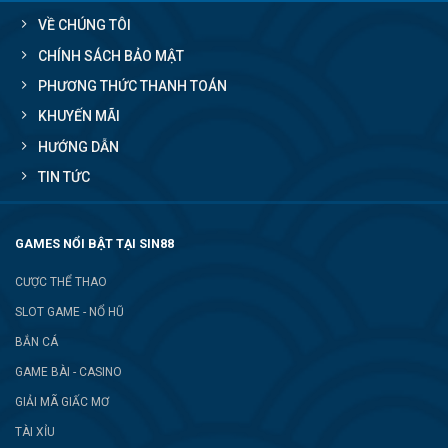
VỀ CHÚNG TÔI
CHÍNH SÁCH BẢO MẬT
PHƯƠNG THỨC THANH TOÁN
KHUYẾN MÃI
HƯỚNG DẪN
TIN TỨC
GAMES NỔI BẬT TẠI SIN88
CƯỢC THỂ THAO
SLOT GAME - NỔ HŨ
BẮN CÁ
GAME BÀI - CASINO
GIẢI MÃ GIẤC MƠ
TÀI XỈU