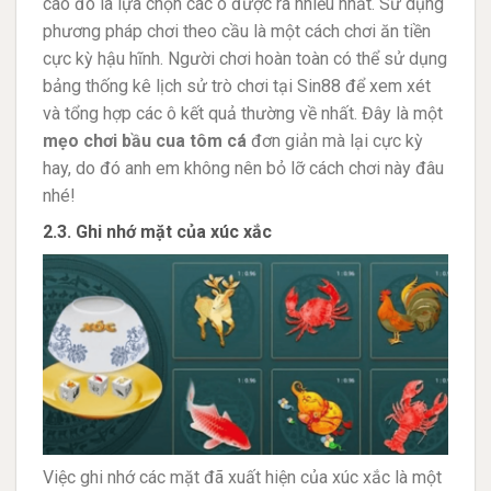
cao đó là lựa chọn các ô được ra nhiều nhất. Sử dụng
phương pháp chơi theo cầu là một cách chơi ăn tiền
cực kỳ hậu hĩnh. Người chơi hoàn toàn có thể sử dụng
bảng thống kê lịch sử trò chơi tại Sin88 để xem xét
và tổng hợp các ô kết quả thường về nhất. Đây là một
mẹo chơi bầu cua tôm cá
đơn giản mà lại cực kỳ
hay, do đó anh em không nên bỏ lỡ cách chơi này đâu
nhé!
2.3. Ghi nhớ mặt của xúc xắc
Việc ghi nhớ các mặt đã xuất hiện của xúc xắc là một