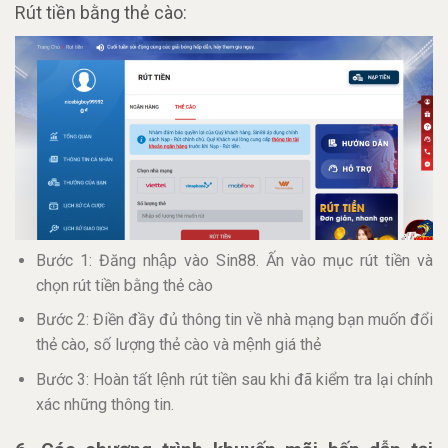
Rút tiền bằng thẻ cào:
Bước 1: Đăng nhập vào Sin88. Ấn vào mục rút tiền và
chọn rút tiền bằng thẻ cào
Bước 2: Điền đầy đủ thông tin về nhà mạng bạn muốn đổi
thẻ cào, số lượng thẻ cào và mệnh giá thẻ
Bước 3: Hoàn tất lệnh rút tiền sau khi đã kiểm tra lại chính
xác những thông tin.