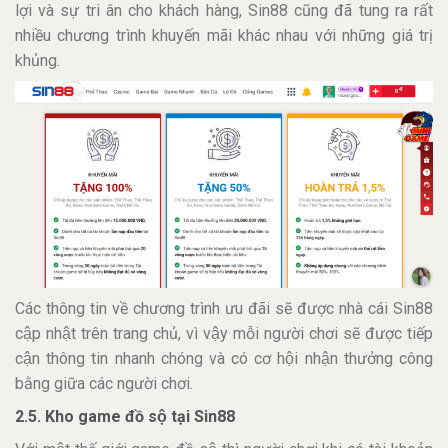
lợi và sự tri ân cho khách hàng, Sin88 cũng đã tung ra rất
nhiều chương trình khuyến mãi khác nhau với những giá trị
khủng.
Các thông tin về chương trình ưu đãi sẽ được nhà cái Sin88
cập nhật trên trang chủ, vì vậy mỗi người chơi sẽ được tiếp
cận thông tin nhanh chóng và có cơ hội nhận thưởng công
bằng giữa các người chơi.
2.5. Kho game đồ sộ tại Sin88