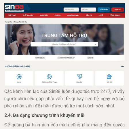
Các kênh liên lạc của Sin88 luôn được túc trực 24/7, vì vậy
người chơi nếu gặp phải vấn đề gì hãy liên hệ ngay với bộ
phân nhân viên để nhận được hỗ trợ một cách sớm nhất.
2.4. Đa dạng chương trình khuyến mãi
Để quảng bá hình ảnh của mình cũng như mang đến quyền