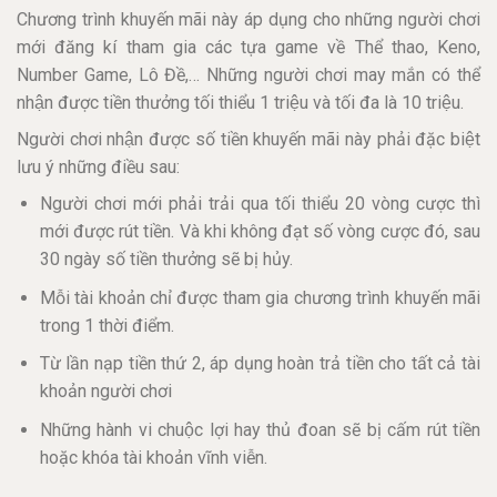
Chương trình khuyến mãi này áp dụng cho những người chơi
mới đăng kí tham gia các tựa game về Thể thao, Keno,
Number Game, Lô Đề,… Những người chơi may mắn có thể
nhận được tiền thưởng tối thiểu 1 triệu và tối đa là 10 triệu.
Người chơi nhận được số tiền khuyến mãi này phải đặc biệt
lưu ý những điều sau:
Người chơi mới phải trải qua tối thiểu 20 vòng cược thì
mới được rút tiền. Và khi không đạt số vòng cược đó, sau
30 ngày số tiền thưởng sẽ bị hủy.
Mỗi tài khoản chỉ được tham gia chương trình khuyến mãi
trong 1 thời điểm.
Từ lần nạp tiền thứ 2, áp dụng hoàn trả tiền cho tất cả tài
khoản người chơi
Những hành vi chuộc lợi hay thủ đoan sẽ bị cấm rút tiền
hoặc khóa tài khoản vĩnh viễn.