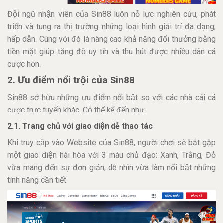
Đội ngũ nhận viên của Sin88 luôn nỗ lực nghiên cứu, phát
triển và tung ra thị trường những loại hình giải trí đa dạng,
hấp dẫn. Cùng với đó là nâng cao khả năng đổi thưởng bằng
tiền mặt giúp tăng độ uy tín và thu hút được nhiều dân cá
cược hơn.
2. Ưu điểm nổi trội của Sin88
Sin88 sở hữu những ưu điểm nổi bật so với các nhà cái cá
cược trực tuyến khác. Có thể kể đến như:
2.1. Trang chủ với giao diện dễ thao tác
Khi truy cập vào Website của Sin88, người chơi sẽ bắt gặp
một giao diện hài hòa với 3 màu chủ đạo: Xanh, Trắng, Đỏ
vừa mang đến sự đơn giản, dễ nhìn vừa làm nổi bật những
tính năng cần tiết.