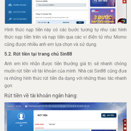
Hình thức nạp tiền này có các bước tương tự như các hình
thức nạp tiền trên và nạp tiền qua các ví điện tử như Momo
cũng được nhiều anh em lựa chọn và sử dụng.
5.2. Rút tiền tại trang chủ Sin88
Anh em khi nhận được tiền thưởng giá trị sẽ nhanh chóng
muốn rút tiền về tài khoản của mình. Nhà cái Sin88 cũng đưa
ra những hình thức rút tiền đa dạng với những thao tác nhanh
gọn:
Rút tiền về tài khoản ngân hàng: