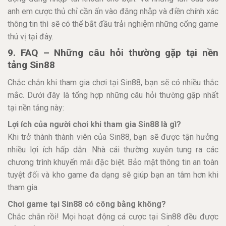
anh em cược thủ chỉ cần ấn vào đăng nhập và điền chính xác
thông tin thì sẽ có thể bắt đầu trải nghiệm những cổng game
thú vị tại đây.
9. FAQ – Những câu hỏi thường gặp tại nền
tảng Sin88
Chắc chắn khi tham gia chơi tại Sin88, bạn sẽ có nhiều thắc
mắc. Dưới đây là tổng hợp những câu hỏi thường gặp nhất
tại nền tảng này:
Lợi ích của người chơi khi tham gia Sin88 là gì?
Khi trở thành thành viên của Sin88, bạn sẽ được tận hưởng
nhiều lợi ích hấp dẫn. Nhà cái thường xuyên tung ra các
chương trình khuyến mãi đặc biệt. Bảo mật thông tin an toàn
tuyệt đối và kho game đa dạng sẽ giúp bạn an tâm hơn khi
tham gia.
Chơi game tại Sin88 có công bằng không?
Chắc chắn rồi! Mọi hoạt động cá cược tại Sin88 đều được