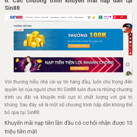
6. Các chương trình khuyến mãi hấp dẫn tại
Sin88
Với thương hiệu nhà cái uy tín hàng đầu, luôn chú trọng đến
quyền lợi của người chơi thì Sin88 luôn đưa ra những chương
trình ưu đãi và khuyến mãi cực kì chất lượng với giá trị
khủng. Sau đây sẽ là một số chương trình hấp dẫn không thể
bỏ qua tại Sin88:
Khuyến mãi nạp tiền lần đầu có cơ hội nhận được 10
triệu tiền mặt