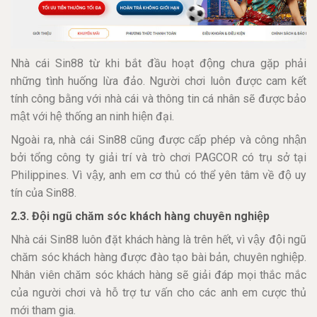
Nhà cái Sin88 từ khi bắt đầu hoạt động chưa gặp phải
những tình huống lừa đảo. Người chơi luôn được cam kết
tính công bằng với nhà cái và thông tin cá nhân sẽ được bảo
mật với hệ thống an ninh hiện đại.
Ngoài ra, nhà cái Sin88 cũng được cấp phép và công nhận
bởi tổng công ty giải trí và trò chơi PAGCOR có trụ sở tại
Philippines. Vì vậy, anh em cơ thủ có thể yên tâm về độ uy
tín của Sin88.
2.3. Đội ngũ chăm sóc khách hàng chuyên nghiệp
Nhà cái Sin88 luôn đặt khách hàng là trên hết, vì vậy đội ngũ
chăm sóc khách hàng được đào tạo bài bản, chuyên nghiệp.
Nhân viên chăm sóc khách hàng sẽ giải đáp mọi thắc mắc
của người chơi và hỗ trợ tư vấn cho các anh em cược thủ
mới tham gia.