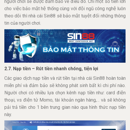
người chơi sẽ được đảm bảo về điều đó. Chi một số tiền lớn
cho việc bảo mật hệ thống cùng với đội ngũ công nghệ luôn
theo dõi thì nhà cái Sin88 sẽ bảo mật tuyệt đối những thông
tin của người chơi.
2.7. Nạp tiền – Rút tiền nhanh chóng, tiện lợi
Các giao dịch nạp tiền và rút tiền tại nhà cái Sin88 hoàn toàn
miễn phí và đảm bảo sẽ không phát sinh bất kì chi phí nào.
Người chơi có nhiều lựa chọn kênh nạp tiền như: card điện
thoại, vs điện tử Momo, tài khoản ngân hàng,… và sẽ không
pải trả tiền cho 1 bên trung gian nào qua hình thức nạp tiền
này.