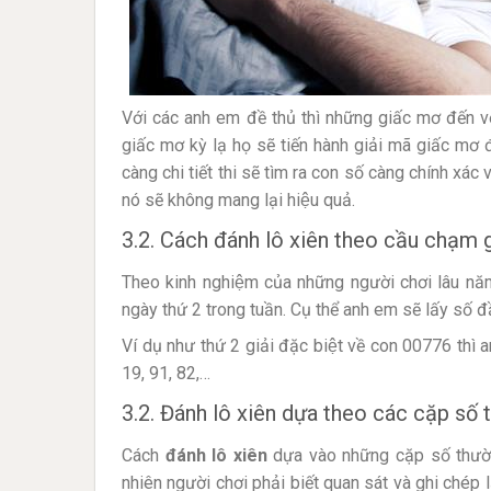
Với các anh em đề thủ thì những giấc mơ đến v
giấc mơ kỳ lạ họ sẽ tiến hành giải mã giấc mơ 
càng chi tiết thi sẽ tìm ra con số càng chính xác
nó sẽ không mang lại hiệu quả.
3.2. Cách đánh lô xiên theo cầu chạm gia
Theo kinh nghiệm của những người chơi lâu năm th
ngày thứ 2 trong tuần. Cụ thể anh em sẽ lấy số đầ
Ví dụ như thứ 2 giải đặc biệt về con 00776 thì
19, 91, 82,…
3.2. Đánh lô xiên dựa theo các cặp số 
Cách
đánh lô xiên
dựa vào những cặp số thườn
nhiên người chơi phải biết quan sát và ghi chép l