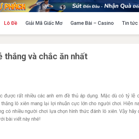
Lô Đề
Giải Mã Giấc Mơ
Game Bài – Casino
Tin tức
 thắng và chắc ăn nhất
c được rất nhiều các anh em đề thủ áp dụng. Mặc dù có tỷ lệ c
hắng lô xiên mang lại lợi nhuận cực lớn cho người chơi. Hiện na
̀ng có nhiều người chơi lựa chọn hình thức đánh lô xiên. Vậy hãy 
i bài viết này nhé!