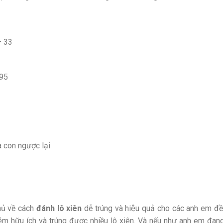
– 33
 95
 con ngược lại
̉ về cách
đánh lô xiên
dễ trúng và hiệu quả cho các anh em đề 
 hữu ích và trúng được nhiều lô xiên. Và nếu như anh em đang