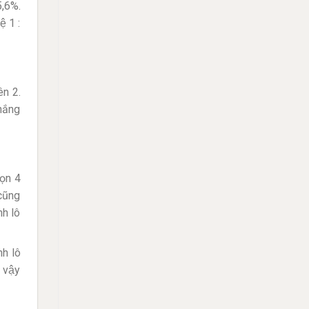
5,6%.
̣ 1 :
ên 2.
thắng
họn 4
cũng
nh lô
nh lô
 vậy