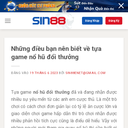
Skip
to
content
Đăng Nhập
Đăng Ký
Những điều bạn nên biết về tựa
game nổ hũ đổi thưởng
ĐĂNG VÀO
19 THÁNG 6 2023
BỞI
SIN88ENET@GMAIL.COM
Tựa game
nổ hũ đổi thưởng
đã và đang nhận được
nhiều sự yêu mến từ các anh em cược thủ. Là một trò
chơi có cách chơi đơn giản lại có tỷ lệ ăn cược lớn và
giao diện chơi game hấp dẫn thì trò chơi nhận được
nhiều phản hồi tích cực cũng là điểu dễ hiểu. Vậy với
những người mới tham gia quay nổ hũ thì cần biết gì