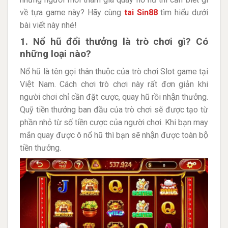
về tựa game này? Hãy cùng
tai Sin88
tìm hiểu dưới
bài viết này nhé!
1. Nổ hũ đổi thưởng là trò chơi gì? Có
những loại nào?
Nổ hũ là tên gọi thân thuộc của trò chơi Slot game tại
Việt Nam. Cách chơi trò chơi này rất đơn giản khi
người chơi chỉ cần đặt cược, quay hũ rồi nhận thưởng.
Quỹ tiền thưởng ban đầu của trò chơi sẽ được tạo từ
phần nhỏ từ số tiền cược của người chơi. Khi bạn may
mắn quay được ô nổ hũ thì bạn sẽ nhận được toàn bộ
tiền thưởng.