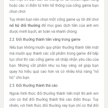
hoặc các ví điện tử trên hệ thống của cổng game bạn
chọn chơi.
Tuy nhiên bạn nên chọn một cổng game uy tín để chơi
nổ hũ đổi thưởng
để mọi giao dịch tiền của anh em
được minh bạch, an toàn và nhanh chóng.
2.2. Đổi thưởng thành tiền vàng trong game
Nếu bạn không muốn quy phần thưởng thành tiền mặt
mà muốn quy thành các vật phẩm trong game để tiếp
tục chơi thì các cổng game sẽ chấp nhận yêu cầu của
bạn. Những vật phẩm như xu hay vàng sẽ giúp bạn
quay hũ hiệu quả cao hơn và có nhiều khả năng “nổ
hũ” cho bạn.
2.3. Đổi thưởng thành thẻ cào
Ngoài hình thức đổi thưởng thành tiến mặt thì anh em
còn có thể đổi thưởng thành thẻ cào điện thoại. Tuy
nhiên, với hình thức đổi thưởng này bạn chỉ có thể đổi