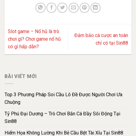
Slot game – Nổ hũ là trò
Đảm bảo cá cược an toàn
chơi gì? Chơi game nổ hũ
chỉ có tại Sin88
có gì hấp dẫn?
BÀI VIẾT MỚI
Top 3 Phương Pháp Soi Cầu Lô Đề Được Người Chơi Ưa
Chuộng
Tỷ Phú Đại Dương – Trò Chơi Bắn Cá Đầy Sôi Động Tại
Sin88
Hiểm Họa Không Lường Khi Bẻ Cầu Bệt Tài Xỉu Tại Sin88