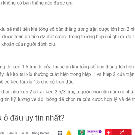
rận không có bàn thắng nào được ghi.
h xỉu sẽ mất tiền khi tổng số bàn thắng trong trận cược lớn hơn 2 
ận được toàn bộ tiền đã đặt cược. Trong trường hợp chỉ ghi được 
tài khoản của người đánh xỉu.
ng thì kèo 1.5 trái thì cửa tài sẽ ăn khi tổng số bàn thắng lớn hơn
y là kèo tài xỉu thường xuất hiện trong hiệp 1 và hiệp 2 của trậ
ẽ có kèo tài xỉu 1.5 cho cả trận đấu.
hác như kèo 2.5 trái, kèo 2.5/3 trái,…người chơi cần nắm rõ nhữ
ông tin kỹ lưỡng về đội bóng để chọn ra cửa cược hợp lý và dễ 
á ở đâu uy tín nhất?