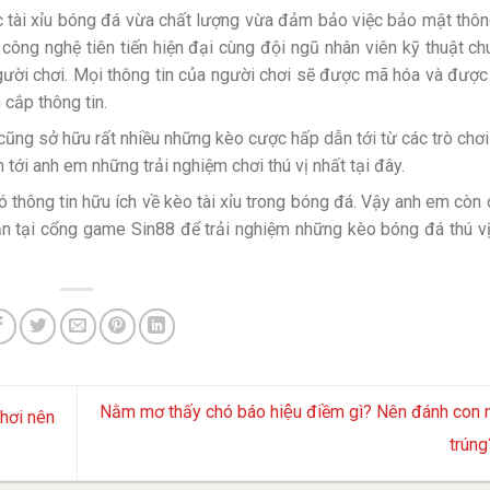
tài xỉu bóng đá vừa chất lượng vừa đảm bảo việc bảo mật thông
ông nghệ tiên tiến hiện đại cùng đội ngũ nhân viên kỹ thuật c
người chơi. Mọi thông tin của người chơi sẽ được mã hóa và đượ
h cắp thông tin.
 cũng sở hữu rất nhiều những kèo cược hấp dẫn tới từ các trò chơ
 tới anh em những trải nghiệm chơi thú vị nhất tại đây.
ó thông tin hữu ích về kèo tài xỉu trong bóng đá. Vậy anh em còn
ản tại cổng game Sin88 để trải nghiệm những kèo bóng đá thú v
Nằm mơ thấy chó báo hiệu điềm gì? Nên đánh con n
 chơi nên
trún