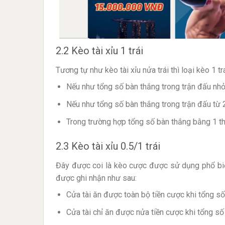
2.2 Kèo tài xỉu 1 trái
Tương tự như kèo tài xỉu nửa trái thì loại kèo 1 
Nếu như tổng số bàn thắng trong trận đấu nhỏ 
Nếu như tổng số bàn thắng trong trận đấu từ 2 t
Trong trường hợp tổng số bàn thắng bằng 1 thì
2.3 Kèo tài xỉu 0.5/1 trái
Đây được coi là kèo cược được sử dụng phổ biến 
được ghi nhận như sau:
Cửa tài ăn được toàn bộ tiền cược khi tổng số 
Cửa tài chỉ ăn được nửa tiền cược khi tổng số 