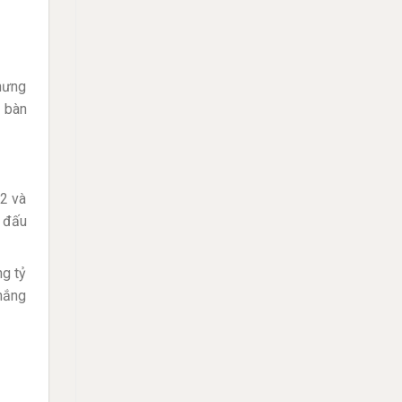
nhưng
1 bàn
 2 và
n đấu
ng tỷ
thắng