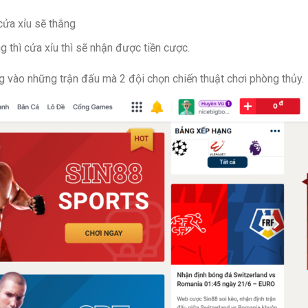
cửa xỉu sẽ thắng
 thì cửa xỉu thì sẽ nhận được tiền cược.
g vào những trận đấu mà 2 đội chọn chiến thuật chơi phòng thủy.