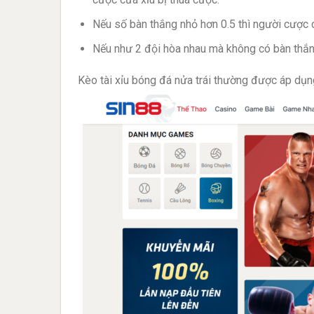
Nếu số bàn thắng nhỏ hơn 0.5 thì người cược 
Nếu như 2 đội hòa nhau mà không có bàn thắng
Kèo tài xỉu bóng đá nửa trái thường được áp dụn