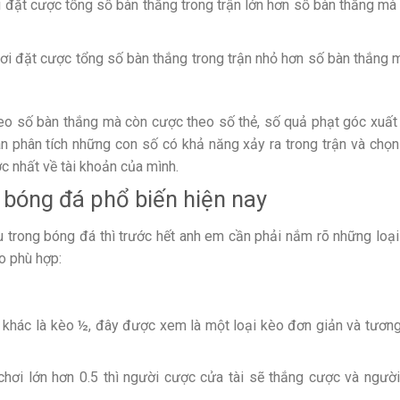
 đặt cược tổng số bàn thắng trong trận lớn hơn số bàn thắng mà 
ơi đặt cược tổng số bàn thắng trong trận nhỏ hơn số bàn thắng 
heo số bàn thắng mà còn cược theo số thẻ, số quả phạt góc xuất
n phân tích những con số có khả năng xảy ra trong trận và chọn
c nhất về tài khoản của mình.
ng bóng đá phổ biến hiện nay
 trong bóng đá thì trước hết anh em cần phải nắm rõ những loạ
èo phù hợp:
ọi khác là kèo ½, đây được xem là một loại kèo đơn giản và tươn
hơi lớn hơn 0.5 thì người cược cửa tài sẽ thắng cược và ngườ