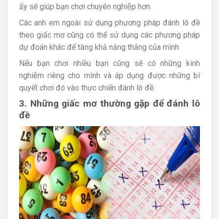
ấy sẽ giúp bạn chơi chuyên nghiệp hơn.
Các anh em ngoài sử dụng phương pháp đánh lô đề
theo giấc mơ cũng có thể sử dụng các phương pháp
dự đoán khác để tăng khả năng thắng của mình.
Nếu bạn chơi nhiều bạn cũng sẽ có những kinh
nghiệm riêng cho mình và áp dụng được những bí
quyết chơi đó vào thực chiến đánh lô đề.
3. Những giấc mơ thường gặp để đánh lô
đề