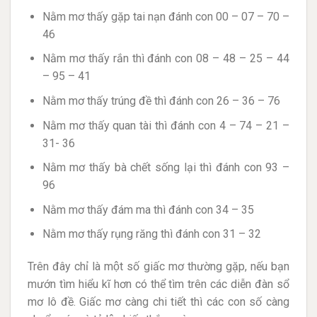
Nằm mơ thấy gặp tai nạn đánh con 00 – 07 – 70 –
46
Nằm mơ thấy rắn thì đánh con 08 – 48 – 25 – 44
– 95 – 41
Nằm mơ thấy trúng đề thì đánh con 26 – 36 – 76
Nằm mơ thấy quan tài thì đánh con 4 – 74 – 21 –
31- 36
Nằm mơ thấy bà chết sống lại thì đánh con 93 –
96
Nằm mơ thấy đám ma thì đánh con 34 – 35
Nằm mơ thấy rụng răng thì đánh con 31 – 32
Trên đây chỉ là một số giấc mơ thường gặp, nếu bạn
mướn tìm hiểu kĩ hơn có thể tìm trên các diễn đàn sổ
mơ lô đề. Giấc mơ càng chi tiết thì các con số càng