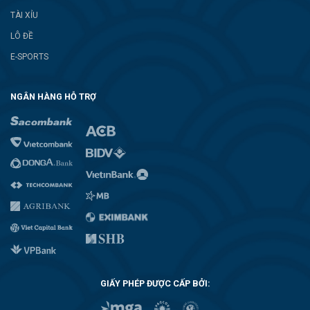
TÀI XỈU
LÔ ĐỀ
E-SPORTS
NGÂN HÀNG HỖ TRỢ
GIẤY PHÉP ĐƯỢC CẤP BỞI: