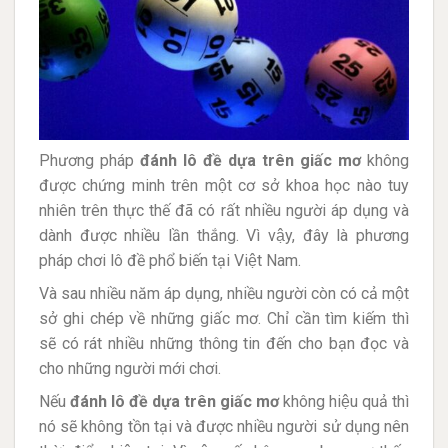
Phương pháp
đánh lô đề dựa trên giấc mơ
không
được chứng minh trên một cơ sở khoa học nào tuy
nhiên trên thực thế đã có rất nhiều người áp dụng và
dành được nhiều lần thắng. Vì vậy, đây là phương
pháp chơi lô đề phổ biến tại Việt Nam.
Và sau nhiều năm áp dụng, nhiều người còn có cả một
sở ghi chép về những giấc mơ. Chỉ cần tìm kiếm thì
sẽ có rát nhiều những thông tin đến cho bạn đọc và
cho những người mới chơi.
Nếu
đánh lô đề dựa trên giấc mơ
không hiệu quả thì
nó sẽ không tồn tại và được nhiều người sử dụng nên