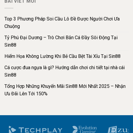
BÀI VIẾT MỚI
Top 3 Phương Pháp Soi Cầu Lô Đề Được Người Chơi Ưa
Chuộng
Tỷ Phú Đại Dương – Trò Chơi Bắn Cá Đầy Sôi Động Tại
Sin88
Hiểm Họa Không Lường Khi Bẻ Cầu Bệt Tài Xỉu Tại Sin88
Cá cược đua ngựa là gì? Hướng dẫn chơi chi tiết tại nhà cái
Sin88
Tổng Hợp Những Khuyến Mãi Sin88 Mới Nhất 2025 – Nhận
Ưu Đãi Lên Tới 150%