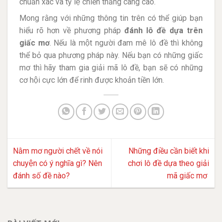
chuẩn xác và tỷ lệ chiến thắng càng cao.
Mong rằng với những thông tin trên có thể giúp bạn
hiểu rõ hơn về phương pháp
đánh lô đề dựa trên
giấc mơ
. Nếu là một người đam mê lô đề thì không
thể bỏ qua phương pháp này. Nếu bạn có những giấc
mơ thì hãy tham gia giải mã lô đề, bạn sẽ có những
cơ hội cực lớn để rinh được khoản tiền lớn.
Nằm mơ người chết về nói
Những điều cần biết khi
chuyện có ý nghĩa gì? Nên
chơi lô đề dựa theo giải
đánh số đề nào?
mã giấc mơ