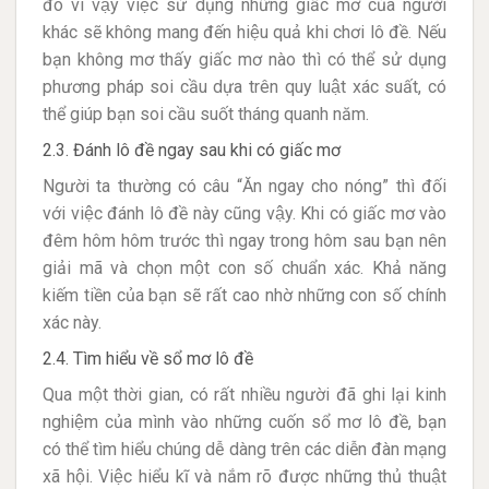
đó vì vậy việc sử dụng những giấc mơ của người
khác sẽ không mang đến hiệu quả khi chơi lô đề. Nếu
bạn không mơ thấy giấc mơ nào thì có thể sử dụng
phương pháp soi cầu dựa trên quy luật xác suất, có
thể giúp bạn soi cầu suốt tháng quanh năm.
2.3. Đánh lô đề ngay sau khi có giấc mơ
Người ta thường có câu “Ăn ngay cho nóng” thì đối
với việc đánh lô đề này cũng vậy. Khi có giấc mơ vào
đêm hôm hôm trước thì ngay trong hôm sau bạn nên
giải mã và chọn một con số chuẩn xác. Khả năng
kiếm tiền của bạn sẽ rất cao nhờ những con số chính
xác này.
2.4. Tìm hiểu về sổ mơ lô đề
Qua một thời gian, có rất nhiều người đã ghi lại kinh
nghiệm của mình vào những cuốn sổ mơ lô đề, bạn
có thể tìm hiểu chúng dễ dàng trên các diễn đàn mạng
xã hội. Việc hiểu kĩ và nắm rõ được những thủ thuật