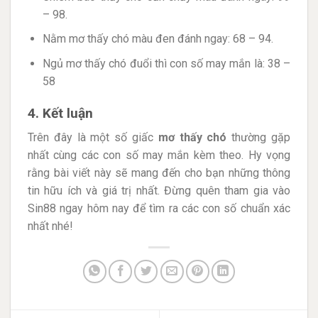
– 98.
Nằm mơ thấy chó màu đen đánh ngay: 68 – 94.
Ngủ mơ thấy chó đuổi thì con số may mắn là: 38 –
58
4. Kết luận
Trên đây là một số giấc
mơ thấy chó
thường gặp
nhất cùng các con số may mắn kèm theo. Hy vọng
rằng bài viết này sẽ mang đến cho bạn những thông
tin hữu ích và giá trị nhất. Đừng quên tham gia vào
Sin88 ngay hôm nay để tìm ra các con số chuẩn xác
nhất nhé!