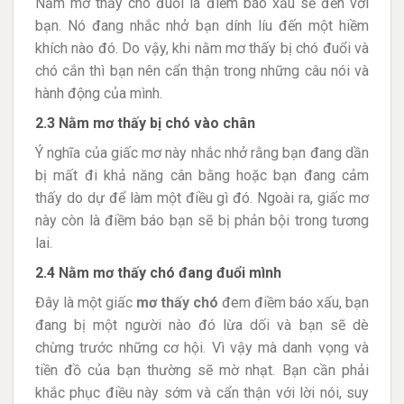
Nằm mơ thấy chó đuổi là điềm báo xấu sẽ đến với
bạn. Nó đang nhắc nhở bạn dính líu đến một hiềm
khích nào đó. Do vậy, khi nằm mơ thấy bị chó đuổi và
chó cắn thì bạn nên cẩn thận trong những câu nói và
hành động của mình.
2.3 Nằm mơ thấy bị chó vào chân
Ý nghĩa của giấc mơ này nhắc nhở rằng bạn đang dần
bị mất đi khả năng cân bằng hoặc bạn đang cảm
thấy do dự để làm một điều gì đó. Ngoài ra, giấc mơ
này còn là điềm báo bạn sẽ bị phản bội trong tương
lai.
2.4 Nằm mơ thấy chó đang đuổi mình
Đây là một giấc
mơ thấy chó
đem điềm báo xấu, bạn
đang bị một người nào đó lừa dối và bạn sẽ dè
chừng trước những cơ hội. Vì vậy mà danh vọng và
tiền đồ của bạn thường sẽ mờ nhạt. Bạn cần phải
khắc phục điều này sớm và cẩn thận với lời nói, suy