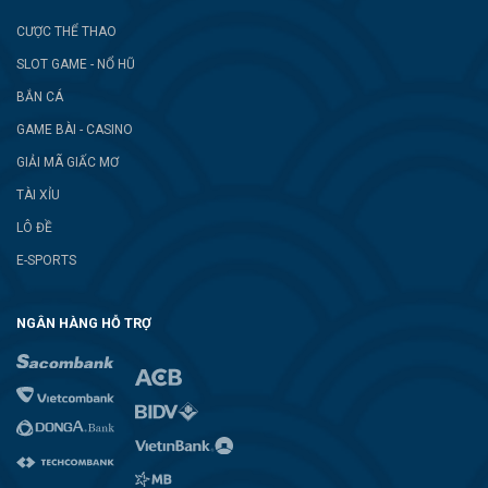
CƯỢC THỂ THAO
SLOT GAME - NỔ HŨ
BẮN CÁ
GAME BÀI - CASINO
GIẢI MÃ GIẤC MƠ
TÀI XỈU
LÔ ĐỀ
E-SPORTS
NGÂN HÀNG HỖ TRỢ