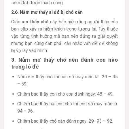
sớm đạt được thành công.
2.6. Nằm mơ thấy ai đó bị chó cắn
Giấc
mơ thấy chó
này báo hiệu rằng người thân của
bạn sắp xảy ra hiềm khích trong tương lai. Tùy thuộc
vào từng tình huống mà bạn nên đứng ra giải quyết
nhưng bạn cùng cần phải cân nhắc vấn đề để không
bị vạ lây vào mình.
3. Nằm mơ thấy chó nên đánh con nào
trong lô đề
Nằm mơ thấy chó thì con số may mắn là: 29 – 95
– 59.
Chiêm bao thấy con chó con đánh ngay: 48 – 49.
Chiêm bao thấy hai con chó thì con số may mắn là:
94 – 96.
Chiêm bao thấy chó cắn đánh ngay: 29- 93 – 92.