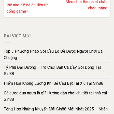
Mẹo chơi Baccarat chắc
thế nào để dễ ăn tiền từ
chắn thắng
cổng game?
BÀI VIẾT MỚI
Top 3 Phương Pháp Soi Cầu Lô Đề Được Người Chơi Ưa
Chuộng
Tỷ Phú Đại Dương – Trò Chơi Bắn Cá Đầy Sôi Động Tại
Sin88
Hiểm Họa Không Lường Khi Bẻ Cầu Bệt Tài Xỉu Tại Sin88
Cá cược đua ngựa là gì? Hướng dẫn chơi chi tiết tại nhà cái
Sin88
Tổng Hợp Những Khuyến Mãi Sin88 Mới Nhất 2025 – Nhận