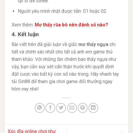
tại lô đề Sin88.
Người yêu mình nhặt được tiền: 01 hoặc 02.
Xem thêm:
Mơ thấy rùa bò nên đánh số nào?
4. Kết luận
Bài viết trên đã giải luận về giấc
mơ thấy ngựa
chi
tiết và chính xác nhất cho tất cả anh em game thủ
tham khảo. Với những lần chiêm bao thấy ngựa như
vậy, bạn cần suy xét cẩn thận trước khi quyết định
đặt cược vào bất kỳ con số nào trong. Hãy nhanh tay
tải Sin88 để tham gia chơi game đổi thưởng ngay
hôm nay nhé!
Xóc đĩa online chơi như