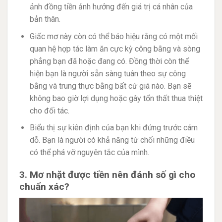
ảnh đồng tiền ảnh hưởng đến giá trị cá nhân của
bản thân.
Giấc mơ này còn có thể báo hiệu rằng có một mối
quan hệ hợp tác làm ăn cực kỳ công bằng và sòng
phẳng bạn đã hoặc đang có. Đồng thời còn thể
hiện bạn là người sẵn sàng tuân theo sự công
bằng và trung thực bằng bất cứ giá nào. Bạn sẽ
không bao giờ lợi dụng hoặc gây tổn thất thua thiệt
cho đối tác.
Biểu thị sự kiên định của bạn khi đứng trước cám
dỗ. Bạn là người có khả năng từ chối những điều
có thể phá vỡ nguyên tắc của mình.
3. Mơ nhặt được tiền nên đánh số gì cho
chuẩn xác?