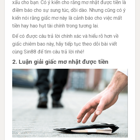
xấu cho bạn. Có ý kiến cho rằng mơ nhặt được tiền là
điềm báo cho sự sung túc, dồi dào. Nhưng cũng có ý
kiến nói rằng giấc mơ này là cảnh báo cho việc mất
tiền hay hao hụt tài chính trong tương lai.
Để có được câu trả lời chính xác và hiểu rõ hơn về
giấc chiêm bao này, hãy tiếp tục theo dõi bài viết
cùng Sin88 để tìm câu trả lời nhé!
2. Luận giải giấc mơ nhặt được tiền