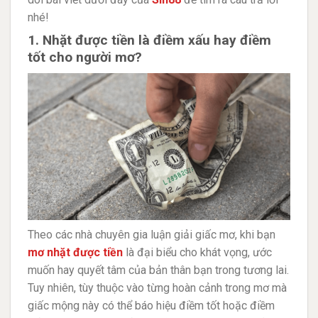
nhé!
1. Nhặt được tiền là điềm xấu hay điềm
tốt cho người mơ?
Theo các nhà chuyên gia luận giải giấc mơ, khi bạn
mơ nhặt được tiền
là đại biểu cho khát vọng, ước
muốn hay quyết tâm của bản thân bạn trong tương lai.
Tuy nhiên, tùy thuộc vào từng hoàn cảnh trong mơ mà
giấc mộng này có thể báo hiệu điềm tốt hoặc điềm