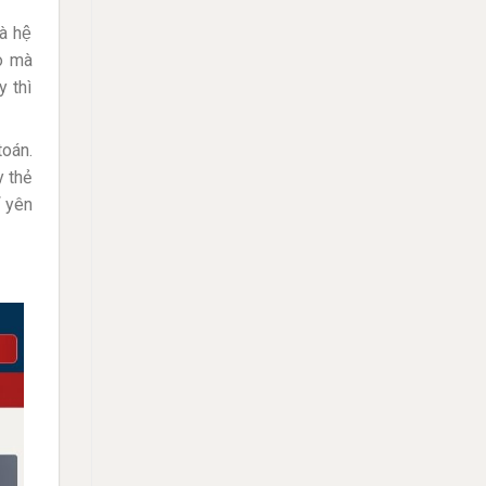
̀ hệ
o mà
 thì
oán.
 thẻ
̉ yên