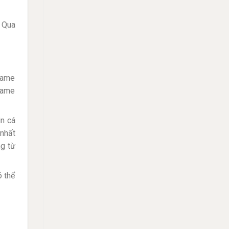
. Qua
 game
 game
n cá
nhất
g từ
 thể