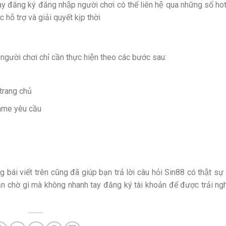
y đăng ký đăng nhập người chơi có thể liên hệ qua những số hot
hỗ trợ và giải quyết kịp thời
người chơi chỉ cần thực hiện theo các bước sau:
 trang chủ
game yêu cầu
i viết trên cũng đã giúp bạn trả lời câu hỏi Sin88 có thật sự 
ần chờ gì mà không nhanh tay đăng ký tài khoản để được trải ng