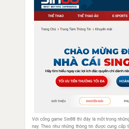
Với cổng game Sin88 thì đây là một trong những
nay. Theo như những thông tin được cung cấp thi