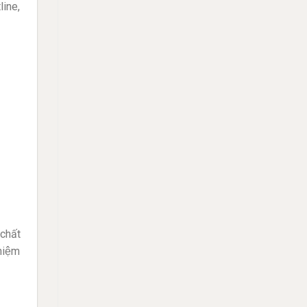
line,
chất
hiệm