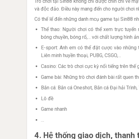
Trò chơi tại Sin88 không chỉ được chỉn chi về mặt
và độc đảo. Điều này mang đến cho người chơi nh
Có thể lể đến những danh mcụ game tại Sin88 n
Thể thao: Người chơi có thể xem trực tuyến
bóng chuyền, bóng rổ,… với chất lượng hình ản
E-sport: Anh em có thể đặt cược vào những t
Liên minh huyền thoại, PUBG, CSGO,…
Casino: Các trò chơi cực kỳ nổi tiếng trên thê
Game bài: Những trò chơi đánh bài rất quen t
Bắn cá: Bắn cá Oneshot, Bắn cá Đại hải Trình,
Lô đề
Game nhanh
…
4. Hệ thống giao dịch, thanh 