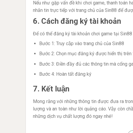
Nếu như gặp vấn đề khi chơi game, thanh toán ha
nhắn tin trực tiếp với trang chủ của Sin88 để được 
6. Cách đăng ký tài khoản
Để có thể đăng ký tài khoản chơi game tại Sin88 
Bước 1: Truy cập vào trang chủ của Sin88
Bước 2: Chọn mục đăng ký được hiển thị trên
Bước 3: Điền đầy đủ các thông tin mà cổng 
Bước 4: Hoàn tất đăng ký
7. Kết luận
Mong rằng với những thông tin được đưa ra trong bá
lượng và an toàn như lời quảng cáo. Vậy còn ch
những dịch vụ chất lượng đó ngay nhé!