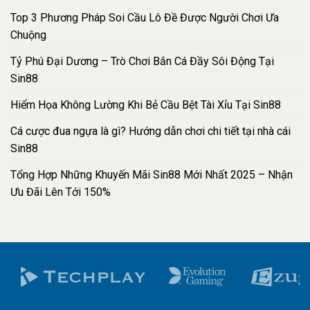
Top 3 Phương Pháp Soi Cầu Lô Đề Được Người Chơi Ưa
Chuộng
Tỷ Phú Đại Dương – Trò Chơi Bắn Cá Đầy Sôi Động Tại
Sin88
Hiểm Họa Không Lường Khi Bẻ Cầu Bệt Tài Xỉu Tại Sin88
Cá cược đua ngựa là gì? Hướng dẫn chơi chi tiết tại nhà cái
Sin88
Tổng Hợp Những Khuyến Mãi Sin88 Mới Nhất 2025 – Nhận
Ưu Đãi Lên Tới 150%