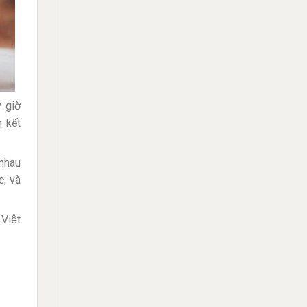
 giờ
 kết
 nhau
c; và
Việt