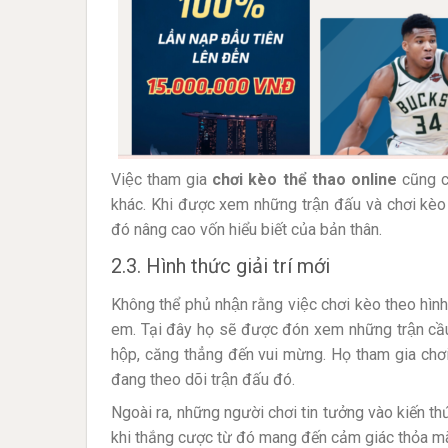
Việc tham gia
chơi kèo thể thao online
cũng c
khác. Khi được xem những trận đấu và chơi kèo 
đó nâng cao vốn hiểu biết của bản thân.
2.3. Hình thức giải trí mới
Không thể phủ nhận rằng việc chơi kèo theo hìn
em. Tại đây họ sẽ được đón xem những trận cầu 
hộp, căng thẳng đến vui mừng. Họ tham gia chơ
đang theo dõi trận đấu đó.
Ngoài ra, những người chơi tin tưởng vào kiến th
khi thắng cược từ đó mang đến cảm giác thỏa m