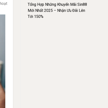
hoạt
Tổng Hợp Những Khuyến Mãi Sin88
Mới Nhất 2025 – Nhận Ưu Đãi Lên
Tới 150%