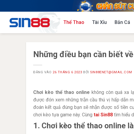
Skip
to
content
Thể Thao
Tài Xỉu
Bắn Cá
Những điều bạn cần biết vê
ĐĂNG VÀO
26 THÁNG 6 2023
BỞI
SIN88ENET@GMAIL.COM
Chơi kèo thể thao online
không còn quá xa l
được đón xem những trận cầu thú vị hấp dẫn ma
đoán kết quả đúng bạn sẽ nhận được số tiền cư
chơi kèo tựa game này. Cùng
tai Sin88
tìm hiểu d
1. Chơi kèo thể thao online là