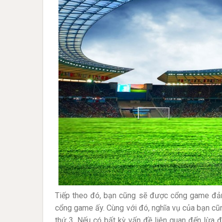
Tiếp theo đó, bạn cũng sẽ được cổng game đả
cổng game ấy. Cùng với đó, nghĩa vụ của bạn c
thứ 3. Nếu có bất kỳ vấn đề liên quan đến lừa 