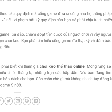
̉ theo các quy định mà cổng game đưa ra cũng như hệ thống pháp 
và nếu vi phạm bất kỳ quy định nào bạn sẽ phải chịu trach nhiệ
game lừa đảo, chiềm đoạt tiền cược của người chơi vì vậy người
a chơi kèo. Bạn phải tìm hiểu cổng game đó thật kỹ và đảm bảo
ng đầu.
n phải biết khi tham gia
chơi kèo thể thao online
. Mong rằng sẽ 
hiều chiến thắng tại những trận cầu hấp dẫn. Nếu bạn đang tím
oàn hảo dành cho bạn. Còn chần chờ gì mà không nhanh tay đăng ký
ng game Sin88.