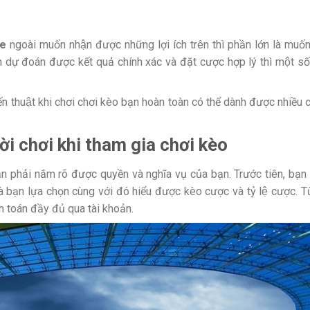
ne
ngoài muốn nhận được những lợi ích trên thì phần lớn là muốn 
n dự đoán được kết quả chính xác và đặt cược hợp lý thì một số
́n thuật khi chơi chơi kèo bạn hoàn toàn có thể dành được nhiều c
ười chơi khi tham gia chơi kèo
 phải nắm rõ được quyền và nghĩa vụ của bạn. Trước tiên, bạn 
bạn lựa chọn cùng với đó hiểu được kèo cược và tỷ lệ cược. Tư
toán đầy đủ qua tài khoản.