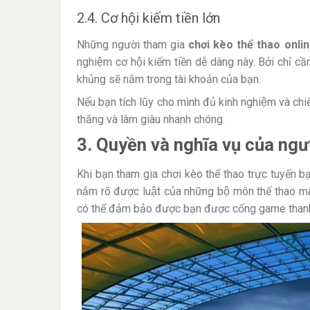
2.4. Cơ hội kiếm tiền lớn
Những người tham gia
chơi kèo thể thao onli
nghiệm cơ hội kiếm tiền dễ dàng này. Bởi chỉ cầ
khủng sẽ nằm trong tài khoản của bạn.
Nếu bạn tích lũy cho mình đủ kinh nghiệm và chiê
thắng và làm giàu nhanh chóng.
3. Quyền và nghĩa vụ của ng
Khi bạn tham gia chơi kèo thể thao trực tuyến bạn
nắm rõ được luật của những bộ môn thể thao mà 
có thể đảm bảo được bạn được cổng game thanh 