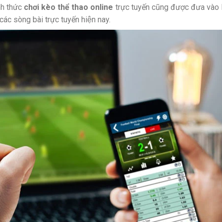
̀nh thức
chơi kèo thể thao online
trực tuyến cũng được đưa vào 
 các sòng bài trực tuyến hiện nay.