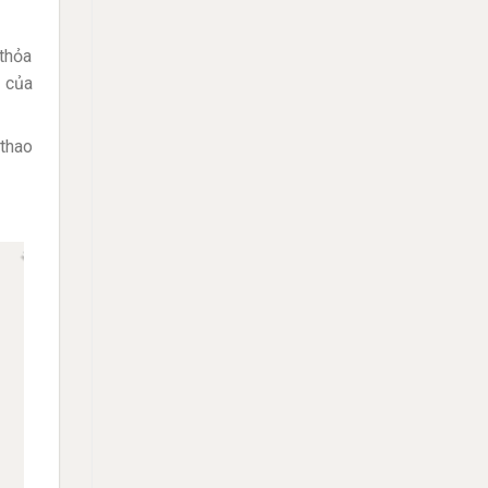
thỏa
 của
 thao