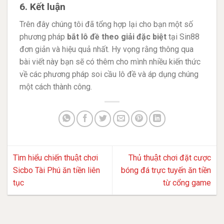
6. Kết luận
Trên đây chúng tôi đã tổng hợp lại cho bạn một số
phương pháp
bắt lô đề theo giải đặc biệt
tại Sin88
đơn giản và hiệu quả nhất. Hy vọng rằng thông qua
bài viết này bạn sẽ có thêm cho mình nhiều kiến thức
về các phương pháp soi cầu lô đề và áp dụng chúng
một cách thành công.
Tìm hiểu chiến thuật chơi
Thủ thuật chơi đặt cược
Sicbo Tài Phú ăn tiền liên
bóng đá trực tuyến ăn tiền
tục
từ cổng game