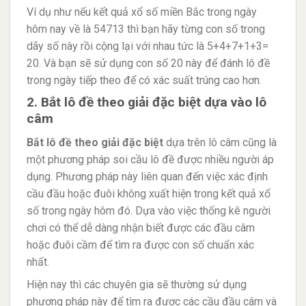
Ví dụ như nếu kết quả xổ số miền Bắc trong ngày
hôm nay về là 54713 thì bạn hãy từng con số trong
dãy số này rồi cộng lại với nhau tức là 5+4+7+1+3=
20. Và bạn sẽ sử dụng con số 20 này để đánh lô đề
trong ngày tiếp theo để có xác suất trúng cao hơn.
2. Bắt lô đề theo giải đặc biệt dựa vào lô
câm
Bắt lô đề theo giải đặc biệt
dựa trên lô câm cũng là
một phương pháp soi cầu lô đề được nhiều người áp
dụng. Phương pháp này liên quan đến việc xác định
cầu đầu hoặc đuôi không xuất hiện trong kết quả xổ
số trong ngày hôm đó. Dựa vào việc thống kê người
chơi có thể dễ dàng nhận biết được các đầu câm
hoặc đuôi cầm để tìm ra được con số chuẩn xác
nhất.
Hiện nay thì các chuyên gia sẽ thường sử dụng
phương pháp này để tìm ra được các cầu đầu câm và