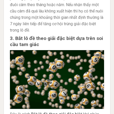
đuôi câm theo tháng hoặc năm. Nếu nhận thấy một
cầu câm đã quá lâu không xuất hiện thì họ có thể nuôi
chúng trong một khoảng thời gian nhất định thường là
7 ngày liên tiếp để tăng cơ hội trúng giải đặc biệt
trong lô đề.
3. Bắt lô đề theo giải đặc biệt dựa trên soi
cầu tam giác