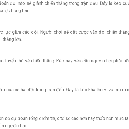
oán đội nào sẽ giành chiến thắng trong trận đấu. Đây là kèo cư
 cược bóng bàn.
c lực giữa các đội. Người chơi sẽ đặt cược vào đội chiến thắn
i thắng lớn.
ào tuyển thủ sẽ chiến thắng. Kèo này yêu cầu người chơi phải n
của cả hai đội trong trận đấu. Đây là kèo khá thú vị và tạo ra 
bạn sẽ dự đoán tổng điểm thực tế sẽ cao hơn hay thấp hơn mức tà
ẫn người chơi.