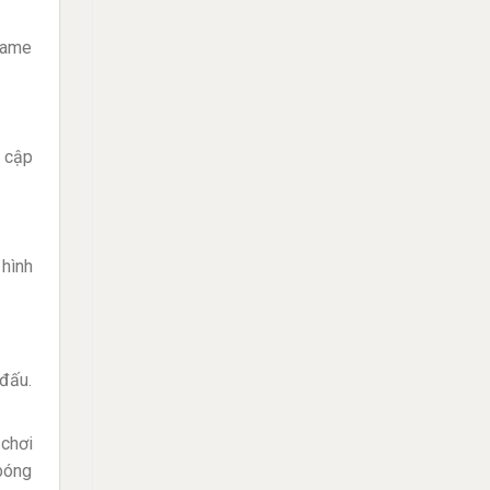
 game
c cập
 hình
 đấu.
 chơi
 bóng