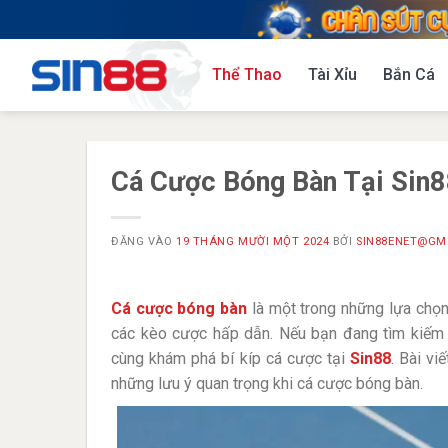
Skip
to
content
Thể Thao
Tài Xỉu
Bắn Cá
Cá Cược Bóng Bàn Tại Sin8
ĐĂNG VÀO
19 THÁNG MƯỜI MỘT 2024
BỞI
SIN88ENET@GM
Cá cược bóng bàn
là một trong những lựa chọn
các kèo cược hấp dẫn. Nếu bạn đang tìm kiếm c
cùng khám phá bí kíp cá cược tại
Sin88
. Bài vi
những lưu ý quan trọng khi cá cược bóng bàn.