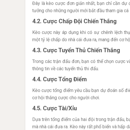
Đây là kèo cược đơn giản nhất, bạn chỉ cần dự đ
tưởng cho những người mới bắt đầu tham gia cá
4.2. Cược Chấp Đội Chiến Thắng
Kèo cược này áp dụng khi có sự chênh lệch thự
một tỷ lệ chấp do nhà cái đưa ra, mang đến cơ hộ
4.3. Cược Tuyển Thủ Chiến Thắng
Trong các trận đấu đơn, bạn có thể chọn cược v
thông tin về các tuyển thủ thi đấu.
4.4. Cược Tổng Điểm
Kèo cược tổng điểm yêu cầu bạn dự đoán số điểm 
cơ hội thắng cược cho người chơi.
4.5. Cược Tài/Xỉu
Dựa trên tổng điểm của hai đội trong trận đấu, 
mà nhà cái đưa ra. Kèo này rất phổ biến và hấp d