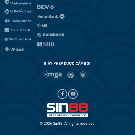
GIẤY PHÉP ĐƯỢC CẤP BỞI:
© 2026 Sin88. All rights reserved.