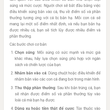
súng và mức cược. Người chơi sẽ bắt đầu bằng việc
điều khiển súng bắn vào cá, thu về điểm số và phần
thưởng tương ứng với cá bị bắn hạ. Mỗi con cá sẽ
mang lại một số điểm nhất định, và nếu bạn bắn hạ
được nhiều cá, bạn sẽ tích lũy được nhiều điểm và
phần thưởng.
Các bước chơi cơ bản:
Chọn súng
: Mỗi súng có sức mạnh và mức giá
khác nhau, hãy lựa chọn súng phù hợp với ngân
sách và chiến lược của bạn.
Nhắm bắn vào cá
: Dùng chuột hoặc điều khiển để
nhắm bắn vào các con cá đang bơi trong màn hình.
Thu thập phần thưởng
: Sau khi bắn trúng cá, bạn
sẽ nhận được điểm số và phần thưởng tùy vào
loài cá mà bạn hạ được.
Dùng xu hoặc tiền thật để cược
: Tùy thuộc vào