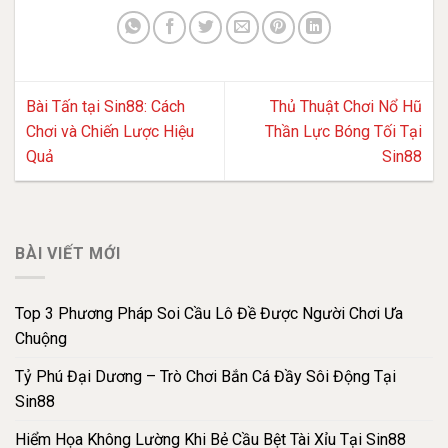
Bài Tấn tại Sin88: Cách
Thủ Thuật Chơi Nổ Hũ
Chơi và Chiến Lược Hiệu
Thần Lực Bóng Tối Tại
Quả
Sin88
BÀI VIẾT MỚI
Top 3 Phương Pháp Soi Cầu Lô Đề Được Người Chơi Ưa
Chuộng
Tỷ Phú Đại Dương – Trò Chơi Bắn Cá Đầy Sôi Động Tại
Sin88
Hiểm Họa Không Lường Khi Bẻ Cầu Bệt Tài Xỉu Tại Sin88