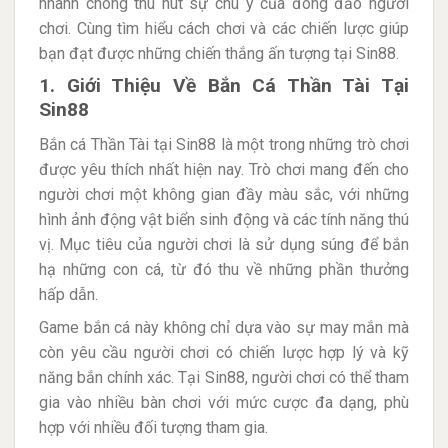
nhanh chóng thu hút sự chú ý của đông đảo người
chơi. Cùng tìm hiểu cách chơi và các chiến lược giúp
bạn đạt được những chiến thắng ấn tượng tại Sin88.
1. Giới Thiệu Về Bắn Cá Thần Tài Tại
Sin88
Bắn cá Thần Tài tại Sin88 là một trong những trò chơi
được yêu thích nhất hiện nay. Trò chơi mang đến cho
người chơi một không gian đầy màu sắc, với những
hình ảnh động vật biển sinh động và các tính năng thú
vị. Mục tiêu của người chơi là sử dụng súng để bắn
hạ những con cá, từ đó thu về những phần thưởng
hấp dẫn.
Game bắn cá này không chỉ dựa vào sự may mắn mà
còn yêu cầu người chơi có chiến lược hợp lý và kỹ
năng bắn chính xác. Tại Sin88, người chơi có thể tham
gia vào nhiều bàn chơi với mức cược đa dạng, phù
hợp với nhiều đối tượng tham gia.