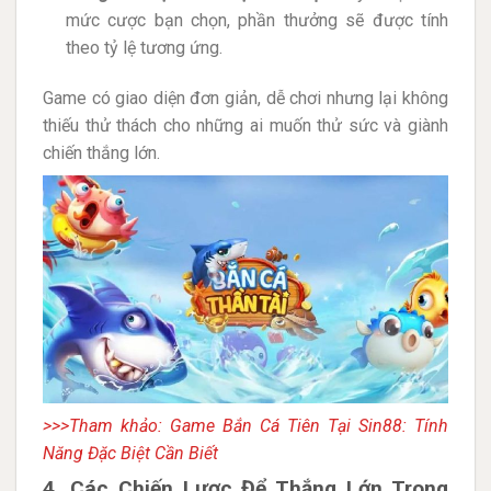
mức cược bạn chọn, phần thưởng sẽ được tính
theo tỷ lệ tương ứng.
Game có giao diện đơn giản, dễ chơi nhưng lại không
thiếu thử thách cho những ai muốn thử sức và giành
chiến thắng lớn.
>>>Tham khảo: Game Bắn Cá Tiên Tại Sin88: Tính
Năng Đặc Biệt Cần Biết
4. Các Chiến Lược Để Thắng Lớn Trong